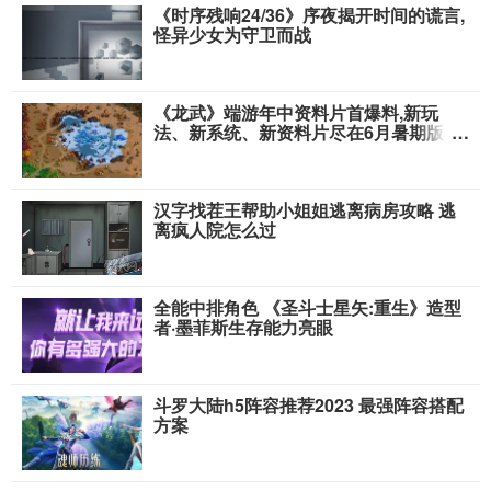
《时序残响24/36》序夜揭开时间的谎言,
怪异少女为守卫而战
《龙武》端游年中资料片首爆料,新玩
法、新系统、新资料片尽在6月暑期版本
登陆!
汉字找茬王帮助小姐姐逃离病房攻略 逃
离疯人院怎么过
全能中排角色 《圣斗士星矢:重生》造型
者·墨菲斯生存能力亮眼
斗罗大陆h5阵容推荐2023 最强阵容搭配
方案