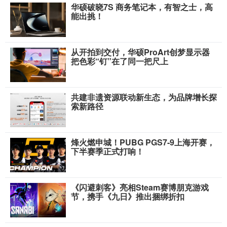
华硕破晓7S 商务笔记本，有智之士，高
能出挑！
从开拍到交付，华硕ProArt创梦显示器
把色彩“钉”在了同一把尺上
共建非遗资源联动新生态，为品牌增长探
索新路径
烽火燃申城！PUBG PGS7-9上海开赛，
下半赛季正式打响！
《闪避刺客》亮相Steam赛博朋克游戏
节，携手《九日》推出捆绑折扣