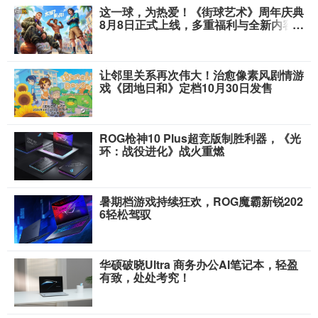
这一球，为热爱！《街球艺术》周年庆典
8月8日正式上线，多重福利与全新内容
同步开启
让邻里关系再次伟大！治愈像素风剧情游
戏《团地日和》定档10月30日发售
ROG枪神10 Plus超竞版制胜利器，《光
环：战役进化》战火重燃
暑期档游戏持续狂欢，ROG魔霸新锐202
6轻松驾驭
华硕破晓Ultra 商务办公AI笔记本，轻盈
有致，处处考究！