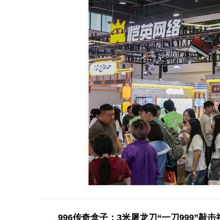
996传奇盒子：3米屠龙刀“一刀999”敲击