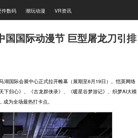
硬件数码
潮玩动漫
VR资讯
中国国际动漫节 巨型屠龙刀引排
马湖国际会展中心正式拉开帷幕（展期至6月19日）。恺英网络
：天下归心》、《古龙群侠录》、《暖星谷梦游记》、织梦AI大模
，成为全场最热打卡点。