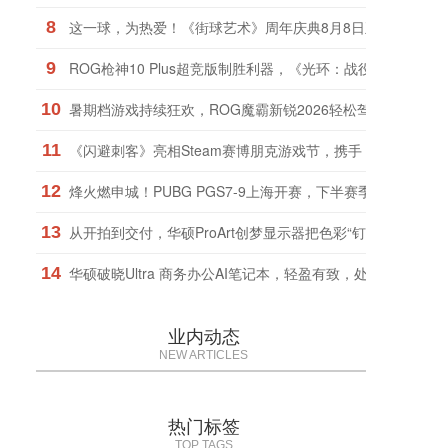
8
这一球，为热爱！《街球艺术》周年庆典8月8日正式上线，
9
ROG枪神10 Plus超竞版制胜利器，《光环：战役进化》战火
10
暑期档游戏持续狂欢，ROG魔霸新锐2026轻松驾驭
11
《闪避刺客》亮相Steam赛博朋克游戏节，携手《九日》推
12
烽火燃申城！PUBG PGS7-9上海开赛，下半赛季正式打响！
13
从开拍到交付，华硕ProArt创梦显示器把色彩“钉”在了同一把
14
华硕破晓Ultra 商务办公AI笔记本，轻盈有致，处处考究！
业内动态
NEW ARTICLES
热门标签
TOP TAGS