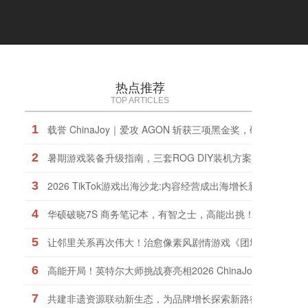
热点推荐
TOP ARTICLES
1
载誉 ChinaJoy｜爱攻 AGON 斩获三项黑金奖，硬核实力权
2
暑期游戏装备升级指南，三套ROG DIY装机方案任你选择
3
2026 TikTok游戏出海沙龙:内容经营成出海增长新引擎
4
华硕破晓7S 商务笔记本，有智之士，高能出挑！
5
让邻里关系再次伟大！治愈像素风剧情游戏《团地日和》定档1
6
高能开局！英特尔大师挑战赛亮相2026 ChinaJoy
7
共建非遗资源联动新生态，为品牌增长探索新路径