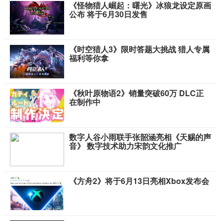
《怪物猎人崛起：曙光》冰狼龙设定原画
公布 将于6月30日发售
《时空猎人3》限时答题大挑战 猎人专属
福利等你拿
《秋叶原物语2》销量突破60万 DLC正
在制作中
数字人谷小雨联手张韶涵亮相《天赐的声
音》 数字技术助力宋韵文化推广
《方舟2》将于6月13日亮相Xbox发布会