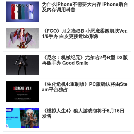
为什么iPhone不需要大内存 iPhone后台
及内存调用科普
《FGO》月之癌/BB 小恶魔柔嫩肌肤Ver.
1/8手办 白皮更接近bb形象
《尼尔：机械纪元》尤尔哈2号B型 DX版
再贩手办 Good Smile
《生化危机4:重制版》PC版确认将由Ste
am平台独占
《模拟人生4》狼人游戏包将于6月16日
发售