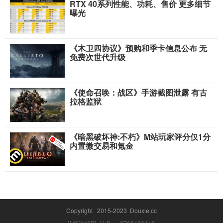
RTX 40系列性能、功耗、售价 更多细节
曝光
《木卫四协议》预购和季卡信息公布 无
免费次世代升级
《使命召唤：战区》手游截图泄露 有古
拉格监狱
《暗黑破坏神:不朽》M站玩家评分仅1分
内置微交易和氪金
Copyright 2015-2023 Douxie.cc