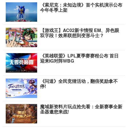
《索尼克：未知边境》首个实机演示公布
今年冬季上架
【游戏王】AC02新卡情报 EM、异色眼
双字段！效果联想到变形斗士？
《英雄联盟》LPL夏季赛赛程公布 首日
迎来IG对阵WBG
《问道》全民竞猜活动，翻倍奖励拿不
停!
魔域新资料片玩点抢先看：全新赛事全新
圣器邀您来战!