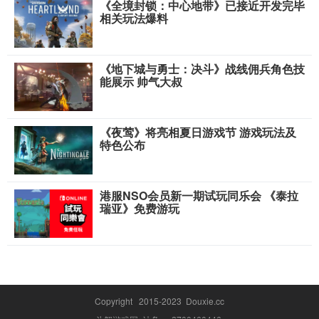
《全境封锁：中心地带》已接近开发完毕
相关玩法爆料
《地下城与勇士：决斗》战线佣兵角色技
能展示 帅气大叔
《夜莺》将亮相夏日游戏节 游戏玩法及
特色公布
港服NSO会员新一期试玩同乐会 《泰拉
瑞亚》免费游玩
Copyright 2015-2023 Douxie.cc