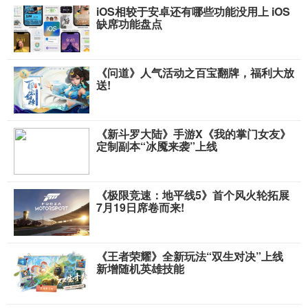
iOS相较于安卓还有哪些功能没用上 iOS
缺席功能盘点
《问道》人气活动之百宝翻牌，福利大放
送!
《新斗罗大陆》手游X《我的掌门女友》
定制副本“冰魇来袭”上线
《极限竞速：地平线5》首个风火轮拓展
7月19日席卷而来!
《王者荣耀》全新玩法“双生对决”上线
新增随机英雄技能