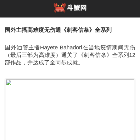
国外主播高难度无伤通《刺客信条》全系列
国外油管主播Hayete Bahadori在当地疫情期间无伤
（最后三部为高难度）通关了《刺客信条》全系列12
部作品，并达成了全同步成就。