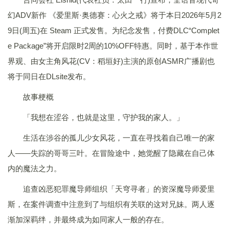
幻ADV新作 《爱里斯·奥德赛：心火之戒》将于本日2026年5月2
9日(周五)在 Steam 正式发售。为纪念发售，付费DLC“Complet
e Package”将开启限时2周的10%OFF特惠。同时，基于本作世
界观、由女主角风花(CV：稻垣好)主演的原创ASMR广播剧也
将于同日在DLsite发布。
故事梗概
「我想在涩谷，也就是这里，守护我的家人。」
生活在涉谷的孤儿少女风花，一直在寻找着自己唯一的家
人——失踪的哥哥三叶。在冒险途中，她觉醒了隐藏在自己体
内的魔法之力。
追查凶恶犯罪魔导师组织「天穹寻者」的资深魔导师爱里
斯，在案件调查中注意到了与组织有关联的这对兄妹。两人逐
渐加深羁绊，并最终成为如同家人一般的存在。