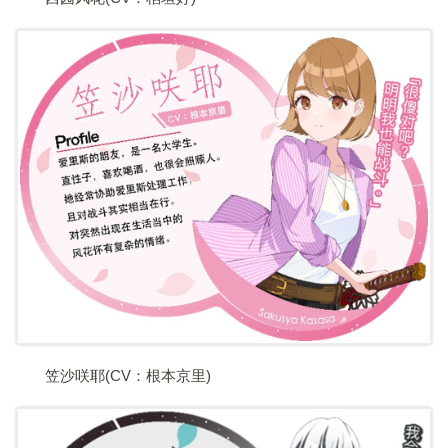
笠沙咲耶(CV：根本京里)