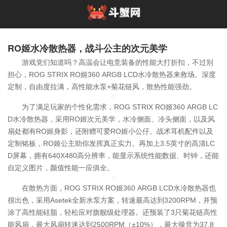
RO姬水冷散热器，战斗公主的次元美学
游戏党们知道吗？高温会让电竞装备的性能大打折扣，不过别
担心，ROG STRIX RO姬360 ARGB LCD水冷散热器来救场。深度
定制，自由度拉满，高性能水泵+菊花链风，散热性能强劲。
为了满足玩家的个性化需求，ROG STRIX RO姬360 ARGB LC
D水冷散热器，采用RO姬次元美学，水冷侧面、冷头侧面，以及风
扇处都有RO姬身影，还附赠可爱RO姬小公仔。战术耳机配件以及
定制铭板，RO姬公主助你发挥真正实力。再加上3.5英寸的高清LC
D屏幕，拥有640X480高分辨率，能显示系统性能数据、时钟，还能
自定义图片，颜值性能一应俱全。
在散热方面，ROG STRIX RO姬360 ARGB LCD水冷散热器也
很出色，采用Asetek全新水泵方案，转速最高达到3200RPM，并预
涂了高性能硅脂，轻松应对旗舰级处理器。还预装了3只菊花链高性
能风扇，最大风扇转速达到2500RPM（±10%），最大噪音为37.8