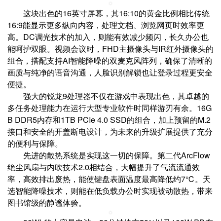
这块出色的16英寸屏幕，其16:10的黄金比例相比传统
16:9能显示更多纵向内容，处理文档、浏览网页时效率更
高。DC调光技术的加入，则能有效减少频闪，长久办公也
能呵护双眼。视频会议时，FHD主摄像头与IR红外摄像头的
组合，搭配支持AI智能降噪的双麦克风阵列，确保了清晰的
画质与纯净的语音沟通，人脸识别解锁也让登录过程更安全
便捷。
强大的锐龙9处理器不仅在游戏中表现出色，其卓越的
多任务处理能力在运行大型专业软件时同样游刃有余。16G
B DDR5内存和1TB PCIe 4.0 SSD的组合，加上预留的M.2
接口和安全的开盖断电设计，为未来的升级扩展提供了充分
的便利与保障。
先进的散热系统是实现这一切的保障。第二代ArcFlow
绝尘风扇与内吹技术2.0相结合，大幅提升了气流流通效
率，高效排出废热，能使键盘表面温度最高降低约7℃。天
选智能降噪技术，则能在低负载办公时实现被动散热，带来
图书馆级的静谧体验。