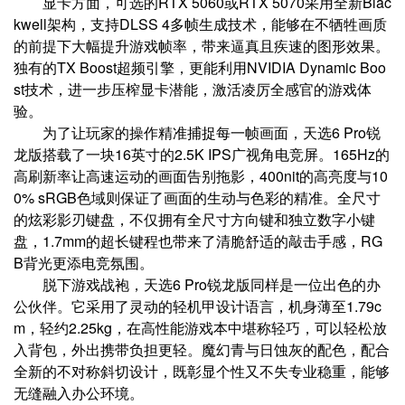
显卡方面，可选的RTX 5060或RTX 5070采用全新Blac
kwell架构，支持DLSS 4多帧生成技术，能够在不牺牲画质
的前提下大幅提升游戏帧率，带来逼真且疾速的图形效果。
独有的TX Boost超频引擎，更能利用NVIDIA Dynamic Boo
st技术，进一步压榨显卡潜能，激活凌厉全感官的游戏体
验。
为了让玩家的操作精准捕捉每一帧画面，天选6 Pro锐
龙版搭载了一块16英寸的2.5K IPS广视角电竞屏。165Hz的
高刷新率让高速运动的画面告别拖影，400nit的高亮度与10
0% sRGB色域则保证了画面的生动与色彩的精准。全尺寸
的炫彩影刃键盘，不仅拥有全尺寸方向键和独立数字小键
盘，1.7mm的超长键程也带来了清脆舒适的敲击手感，RG
B背光更添电竞氛围。
脱下游戏战袍，天选6 Pro锐龙版同样是一位出色的办
公伙伴。它采用了灵动的轻机甲设计语言，机身薄至1.79c
m，轻约2.25kg，在高性能游戏本中堪称轻巧，可以轻松放
入背包，外出携带负担更轻。魔幻青与日蚀灰的配色，配合
全新的不对称斜切设计，既彰显个性又不失专业稳重，能够
无缝融入办公环境。