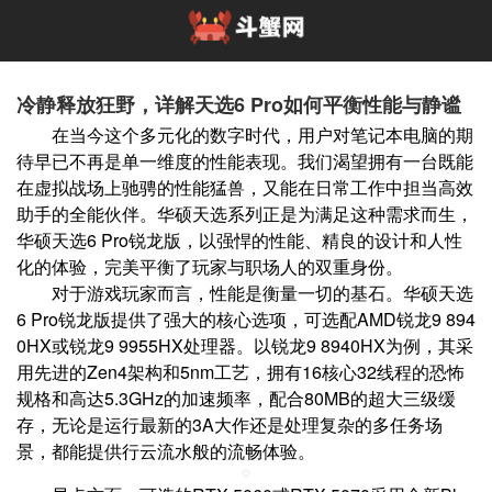
冷静释放狂野，详解天选6 Pro如何平衡性能与静谧
在当今这个多元化的数字时代，用户对笔记本电脑的期
待早已不再是单一维度的性能表现。我们渴望拥有一台既能
在虚拟战场上驰骋的性能猛兽，又能在日常工作中担当高效
助手的全能伙伴。华硕天选系列正是为满足这种需求而生，
华硕天选6 Pro锐龙版，以强悍的性能、精良的设计和人性
化的体验，完美平衡了玩家与职场人的双重身份。
对于游戏玩家而言，性能是衡量一切的基石。华硕天选
6 Pro锐龙版提供了强大的核心选项，可选配AMD锐龙9 894
0HX或锐龙9 9955HX处理器。以锐龙9 8940HX为例，其采
用先进的Zen4架构和5nm工艺，拥有16核心32线程的恐怖
规格和高达5.3GHz的加速频率，配合80MB的超大三级缓
存，无论是运行最新的3A大作还是处理复杂的多任务场
景，都能提供行云流水般的流畅体验。