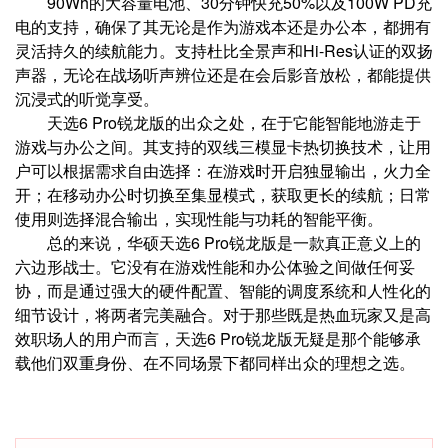
90Wh的大容量电池、30分钟快充50%以及100W PD充
电的支持，确保了其无论是作为游戏本还是办公本，都拥有
灵活持久的续航能力。支持杜比全景声和Hi-Res认证的双扬
声器，无论在战场听声辨位还是在会后影音放松，都能提供
沉浸式的听觉享受。
天选6 Pro锐龙版的出众之处，在于它能智能地游走于
游戏与办公之间。其支持的双线三模显卡热切换技术，让用
户可以根据需求自由选择：在游戏时开启独显输出，火力全
开；在移动办公时切换至集显模式，获取更长的续航；日常
使用则选择混合输出，实现性能与功耗的智能平衡。
总的来说，华硕天选6 Pro锐龙版是一款真正意义上的
六边形战士。它没有在游戏性能和办公体验之间做任何妥
协，而是通过强大的硬件配置、智能的调度系统和人性化的
细节设计，将两者完美融合。对于那些既是热血玩家又是高
效职场人的用户而言，天选6 Pro锐龙版无疑是那个能够承
载他们双重身份、在不同场景下都同样出众的理想之选。