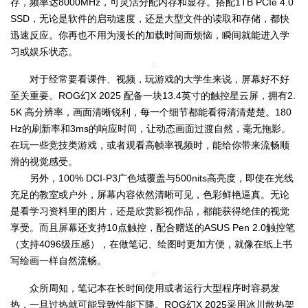
存，频率达8000MHz，可灵活分配内存和显存。搭配1TB PCIe 4.0
SSD，无论是软件的启动速度，还是大型文件的读取和存储，都快
迅速反应。你再也不用为漫长的加载时间而烦恼，瞬间就能进入学
习或娱乐状态。
对于经常要看课件、视频，玩游戏的大学生来说，屏幕好不好
至关重要。ROG幻X 2025 配备一块13.4英寸的触控星云屏，拥有2.
5K 高分辨率，画面清晰锐利，每一个细节都能看得清清楚楚。180
Hz的刷新率和3ms的响应时间，让动态画面过渡自然，毫无拖影。
在玩一些竞技类游戏，或者观看高帧率视频时，能给你带来流畅顺
滑的视觉感受。
另外，100% DCI-P3广色域覆盖与500nits高亮度，即使在光线
充足的教室或户外，屏幕内容依然清晰可见，色彩鲜艳逼真。无论
是看学习资料里的图片，还是欣赏影视作品，都能获得绝佳的视觉
享受。而且屏幕还支持10点触控，配合赠送的ASUS Pen 2.0触控笔
（支持4096级压感），在做笔记、绘图时更加方便，就像在纸上书
写绘画一样自然流畅。
众所周知，笔记本在长时间使用或者运行大型程序时容易发
热，一旦过热就可能导致性能下降。ROG幻X 2025采用冰川散热架