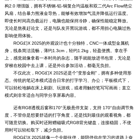
构2.0 增强版，拥有不锈钢-铝-铜复合均温板和双二代Arc Flow绝尘
风扇，结合暴力熊液金导热，能够有效增加气流并降低运行温度。
即使长时间高负载运行，电脑也能保持冷静，确保性能稳定释放。
无论是熬夜赶论文，还是与队友开黑玩游戏，都不用担心电脑过热
影响使用体验。
ROG幻X 2025的外观设计也十分独特，CNC一体成型金属机
身，线条简洁流畅，薄约1.3cm，轻约1.2kg，轻盈便携。拿在手
上，感觉就像拿着一本时尚的杂志，随手就能放进书包里，无论是
穿梭在校园中去上课，还是外出参加活动，都毫无负担。
不仅此次，ROG幻X 2025还是个"变形金刚"，拥有多种使用形
态。传统的笔记本模式适合日常的打字学习、办公；平板模式下，
可以轻松地躺在床上刷剧、玩游戏，或者用触控笔写写画画；直立
模式则非常适合与同学分享屏幕内容。
还有RGB透视后窗和170°无极悬停支架，支持 170°自由调节角
度，不管你是想要舒适的打字角度，还是找到最佳的观看视角，都
可随意切换。购买时还附赠磁吸式RGB背光键盘，连接稳固，不使
用时可以轻松取下，减少负担。
ROG幻X 2025就像一个全能伙伴，能陪伴你在学习的道路上奋