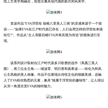
统工艺美学相融合，创造出兼具现代感的新式和风美学。
首波作品“EVA浮世绘 箱根八里美人三画”的灵感来源于一个假
设——“如果EVA在江户时代就已存在，人们会用怎样的浮世绘来描
绘它?”。作品从“古人亲眼目睹EVA并将其视为传说”的视角进行呈
现。
该系列设计取材自江户时代喜多川歌麿的连作《凤凰三美人
图》，将三位女主角——绫波零、明日香和真希波——转化为和风
公主风格的美人画像。作品不仅展现出传统文化的细腻美感，还融
入了EVA粉丝熟悉的元素，兼具“独属于浮世绘的趣味性”，让人得以
从另一角度欣赏EVA的独特魅力。