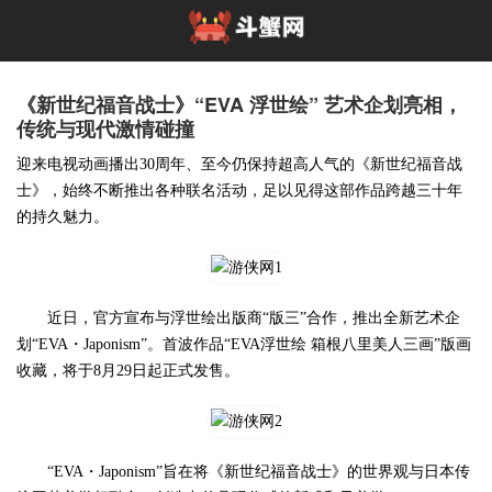
《新世纪福音战士》“EVA 浮世绘” 艺术企划亮相，
传统与现代激情碰撞
迎来电视
动画
播出30周年、至今仍保持超高人气的《新世纪福音战
士》，始终不断推出各种联名活动，足以见得这部作品跨越三十年
的持久魅力。
近日，官方宣布与浮世绘出版商“版三”合作，推出全新艺术企
划“EVA・Japonism”。首波作品“EVA浮世绘 箱根八里美人三画”版画
收藏，将于8月29日起正式发售。
“EVA・Japonism”旨在将《新世纪福音战士》的世界观与日本传