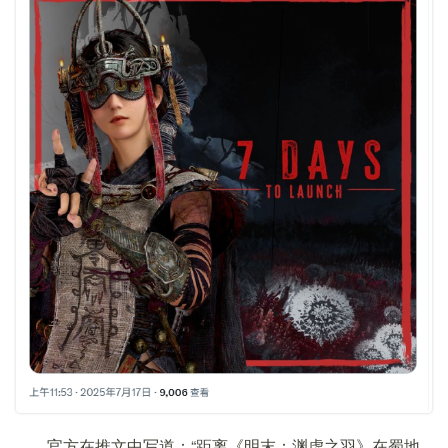
官方在推文中写道：“距离《明末：渊虚之羽》在蜀地