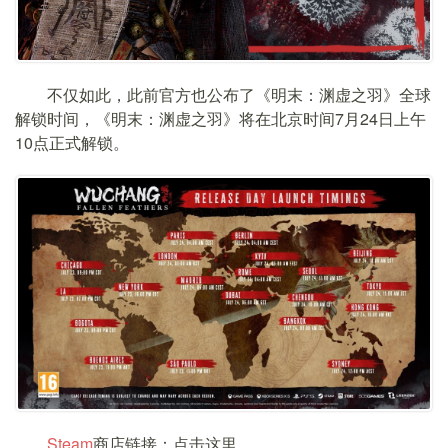
不仅如此，此前官方也公布了《明末：渊虚之羽》全球
解锁时间，《明末：渊虚之羽》将在北京时间7月24日上午
10点正式解锁。
Steam
商店链接：
点击这里