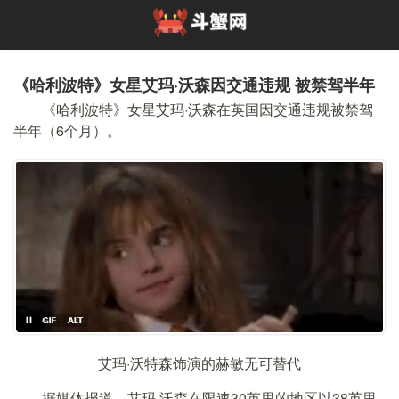
《哈利波特》女星艾玛·沃森因交通违规 被禁驾半年
《哈利波特》女星艾玛·沃森在英国因交通违规被禁驾
半年（6个月）。
艾玛·沃特森饰演的赫敏无可替代
据媒体报道，艾玛·沃森在限速30英里的地区以38英里