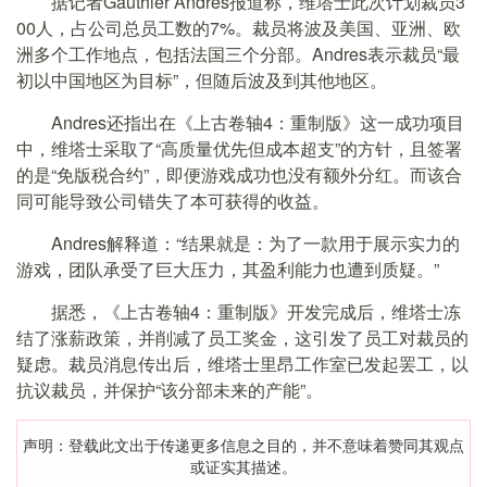
据记者Gauthier Andres报道称，维塔士此次计划裁员3
00人，占公司总员工数的7%。裁员将波及美国、亚洲、欧
洲多个工作地点，包括法国三个分部。Andres表示裁员“最
初以中国地区为目标”，但随后波及到其他地区。
Andres还指出在《上古卷轴4：重制版》这一成功项目
中，维塔士采取了“高质量优先但成本超支”的方针，且签署
的是“免版税合约”，即便游戏成功也没有额外分红。而该合
同可能导致公司错失了本可获得的收益。
Andres解释道：“结果就是：为了一款用于展示实力的
游戏，团队承受了巨大压力，其盈利能力也遭到质疑。”
据悉，《上古卷轴4：重制版》开发完成后，维塔士冻
结了涨薪政策，并削减了员工奖金，这引发了员工对裁员的
疑虑。裁员消息传出后，维塔士里昂工作室已发起罢工，以
抗议裁员，并保护“该分部未来的产能”。
声明：登载此文出于传递更多信息之目的，并不意味着赞同其观点
或证实其描述。