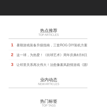
热点推荐
TOP ARTICLES
1
暑期游戏装备升级指南，三套ROG DIY装机方案任你选择
2
这一球，为热爱！《街球艺术》周年庆典8月8日正式上线，
3
让邻里关系再次伟大！治愈像素风剧情游戏《团地日和》定档1
业内动态
NEW ARTICLES
热门标签
TOP TAGS