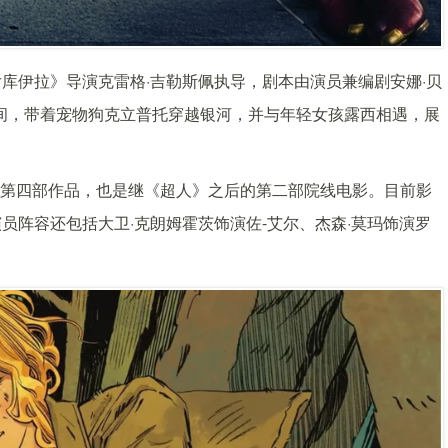
库伊拉》导演克雷格·吉勒斯佩执导，剧本由演员兼编剧安娜·贝
期间，带着宠物狗克立普托穿越银河，并与年轻女孩露西相遇，展
中的第四部作品，也是继《超人》之后的第二部院线电影。目前影
员阵容还包括大卫·克朗姆霍茨饰演佐-艾尔、杰森·莫玛饰演罗