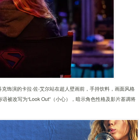
科克饰演的卡拉·佐-艾尔站在超人壁画前，手持饮料，画面风格
标语被改写为“Look Out”（小心），暗示角色性格及影片基调将