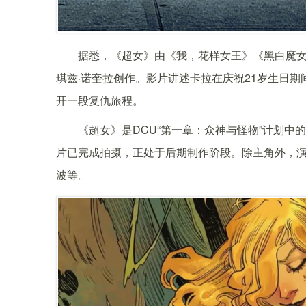
据悉，《超女》由《我，花样女王》《黑白魔女
琪兹·诺奎拉创作。影片讲述卡拉在庆祝21岁生日
开一段复仇旅程。
《超女》是DCU“第一章：众神与怪物”计划
片已完成拍摄，正处于后期制作阶段。除主角外，演
波等。