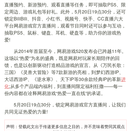
直播预约、新游预约、观看直播等任务，即可抽取PS5、限
定周边、游戏礼包等好礼。此外，5月20日19点30分，还可
锁定BiliBili、抖音、小红书、视频号、快手、CC直播六大
平台网易游戏官方直播间，观看节目同时还可以参与互动，
抽取PS5、鼠标、键盘、耳机、硬盘等，助力你的游戏热
爱!
从2014年首届至今，网易游戏520发布会已跨越11年。
这场以“热爱”为名的盛典，既是网易对玩家长期陪伴的回
馈，也是以创新驱动打造精品游戏的宣言。从《万民长歌：
三国》《灵兽大冒险》等7款新游的亮相，到梦幻西游IP、
大话西游IP、《逆水寒》、天下IP等30余款经典IP的革新
进
化
;从多个产品端内福利，到直播间限定福利狂撒——每一
份内容都在诠释网易游戏“热爱一直在线”的承诺。
5月20日19点30分，锁定网易游戏官方直播间，让我们
共同见证热爱的力量!
声明：登载此文出于传递更多信息之目的，并不意味着赞同其观点