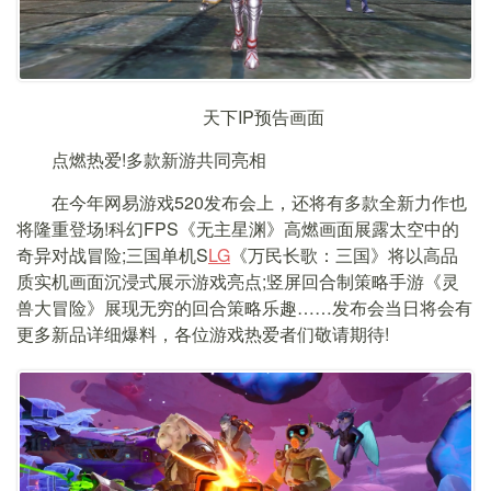
天下IP预告画面
点燃热爱!多款新游共同亮相
在今年网易游戏520发布会上，还将有多款全新力作也
将隆重登场!科幻FPS《无主星渊》高燃画面展露太空中的
奇异对战冒险;三国单机S
LG
《万民长歌：三国》将以高品
质实机画面沉浸式展示游戏亮点;竖屏回合制策略手游《灵
兽大冒险》展现无穷的回合策略乐趣……发布会当日将会有
更多新品详细爆料，各位游戏热爱者们敬请期待!