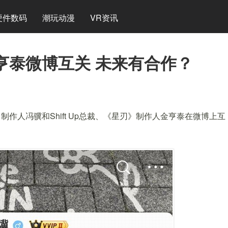
硬件数码
潮玩动漫
VR资讯
亨泰微博互关 未来有合作？
作人冯骥和Shift Up总裁、《星刃》制作人金亨泰在微博上互