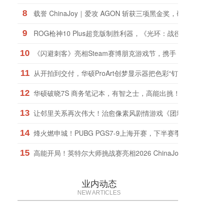
8
载誉 ChinaJoy｜爱攻 AGON 斩获三项黑金奖，硬核实力权
9
ROG枪神10 Plus超竞版制胜利器，《光环：战役进化》战火
10
《闪避刺客》亮相Steam赛博朋克游戏节，携手《九日》推
11
从开拍到交付，华硕ProArt创梦显示器把色彩“钉”在了同一把
12
华硕破晓7S 商务笔记本，有智之士，高能出挑！
13
让邻里关系再次伟大！治愈像素风剧情游戏《团地日和》定档1
14
烽火燃申城！PUBG PGS7-9上海开赛，下半赛季正式打响！
15
高能开局！英特尔大师挑战赛亮相2026 ChinaJoy
业内动态
NEW ARTICLES