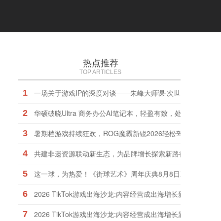
热点推荐
TOP ARTICLES
1
一场关于游戏IP的深度对谈——朱峰大师课·次世代预研会在
2
华硕破晓Ultra 商务办公AI笔记本，轻盈有致，处处考究！
3
暑期档游戏持续狂欢，ROG魔霸新锐2026轻松驾驭
4
共建非遗资源联动新生态，为品牌增长探索新路径
5
这一球，为热爱！《街球艺术》周年庆典8月8日正式上线，
6
2026 TikTok游戏出海沙龙:内容经营成出海增长新引擎
7
2026 TikTok游戏出海沙龙:内容经营成出海增长新引擎