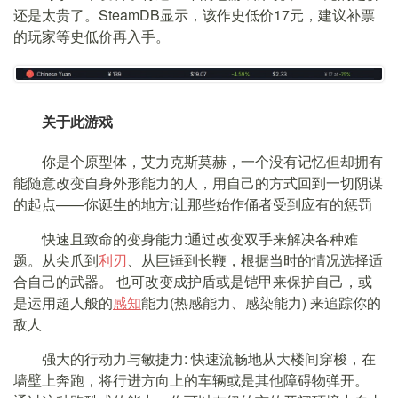
还是太贵了。SteamDB显示，该作史低价17元，建议补票
的玩家等史低价再入手。
关于此游戏
你是个原型体，艾力克斯莫赫，一个没有记忆但却拥有
能随意改变自身外形能力的人，用自己的方式回到一切阴谋
的起点——你诞生的地方;让那些始作俑者受到应有的惩罚
快速且致命的变身能力:通过改变双手来解决各种难
题。从尖爪到
利刃
、从巨锤到长鞭，根据当时的情况选择适
合自己的武器。 也可改变成护盾或是铠甲来保护自己，或
是运用超人般的
感知
能力(热感能力、感染能力) 来追踪你的
敌人
强大的行动力与敏捷力: 快速流畅地从大楼间穿梭，在
墙壁上奔跑，将行进方向上的车辆或是其他障碍物弹开。